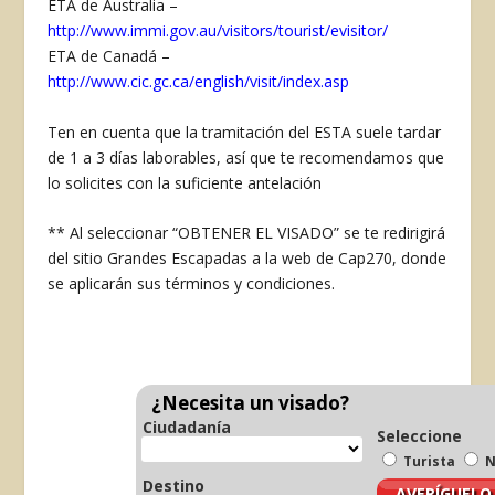
ETA de Australia –
http://www.immi.gov.au/visitors/tourist/evisitor/
ETA de Canadá –
http://www.cic.gc.ca/english/visit/index.asp
Ten en cuenta que la tramitación del ESTA suele tardar
de 1 a 3 días laborables, así que te recomendamos que
lo solicites con la suficiente antelación
** Al seleccionar “OBTENER EL VISADO” se te redirigirá
del sitio Grandes Escapadas a la web de Cap270, donde
se aplicarán sus términos y condiciones.
¿Necesita un visado?
Ciudadanía
Seleccione
Turista
N
Destino
AVERÍGUELO