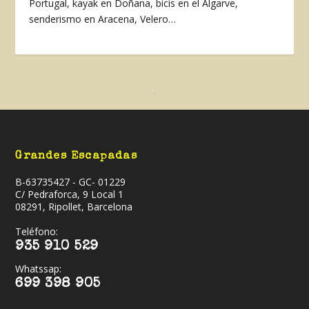
Portugal, kayak en Doñana, bicis en el Algarve,
senderismo en Aracena, Velero…
Grandes Escapadas
B-63735427 - GC- 01229
C/ Pedraforca, 9 Local 1
08291, Ripollet, Barcelona
Teléfono:
935 910 529
Whatssap:
699 398 905