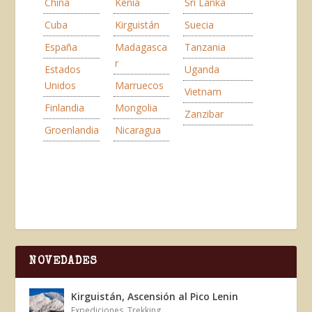
China
Kenia
Sri Lanka
Cuba
Kirguistán
Suecia
España
Madagasca
Tanzania
r
Estados
Uganda
Unidos
Marruecos
Vietnam
Finlandia
Mongolia
Zanzibar
Groenlandia
Nicaragua
NOVEDADES
Kirguistán, Ascensión al Pico Lenin
Expediciones
,
Trekking